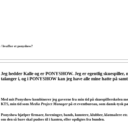
/ hvaffor et ponyshow?
Jeg hedder Kalle og er PONYSHOW. Jeg er egentlig skuespiller, m
talanger i, og i PONYSHOW kan jeg have alle mine hatte på samti
Med mit Ponyshow kombinerer jeg gaverne fra min tid på skuespillerskolen med 
KTS, min tid som
Media Project Manager
på et eventbureau, som dansk-tysk p
Ponyshow hjælper firmaer, foreninger, bands, kunstere, klubber, klatmalere etc.
om den så bare skal pudses til i kanten, eller opdigtes fra bunden.